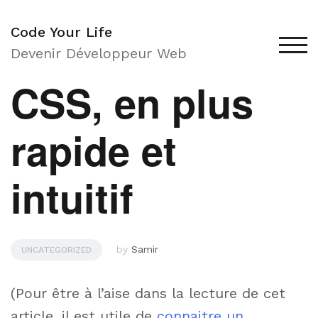
Skip
12 JANVIER 2021
to
Code Your Life
Sass : du style
content
TOG
Devenir Développeur Web
CSS, en plus
rapide et
intuitif
by
Samir
UNCATEGORIZED
(Pour être à l’aise dans la lecture de cet
article, il est utile de
connaitre un