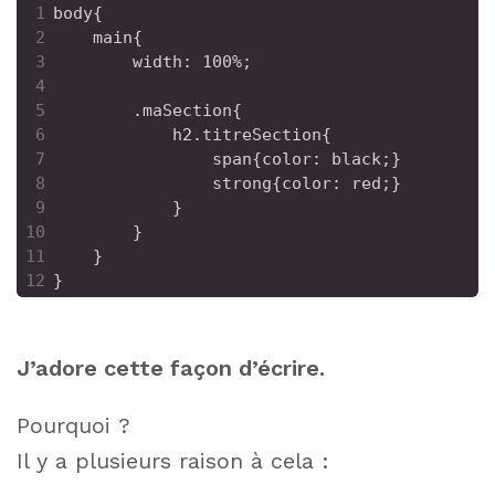
1
body{
2
main{
3
width: 100%;
4
5
.maSection{
6
h2.titreSection{
7
span{color: black;}
8
strong{color: red;}
9
}  
10
} 
11
}
12
}
J’adore cette façon d’écrire.
Pourquoi ?
Il y a plusieurs raison à cela :